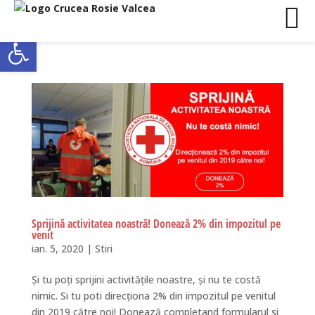
Deschide bara de unelte
Sprijină activitatea noastră! Donează 2% din impozitul pe
venit
ian. 5, 2020
|
Stiri
Și tu poți sprijini activitățile noastre, și nu te costă
nimic. Si tu poti direcționa 2% din impozitul pe venitul
din 2019 către noi! Donează completand formularul si