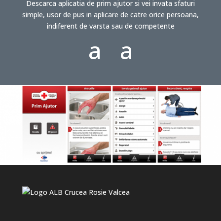
Descarca aplicatia de prim ajutor si vei invata sfaturi
simple, usor de pus in aplicare de catre orice persoana,
indiferent de varsta sau de competente
a
a
n
p
d
pl
r
e
oi
ic
d
o
ic
n
o