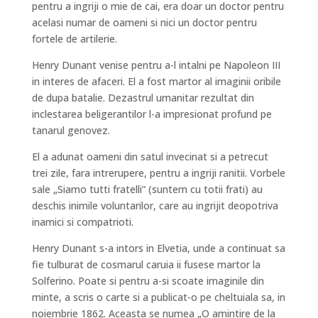
pentru a ingriji o mie de cai, era doar un doctor pentru
acelasi numar de oameni si nici un doctor pentru
fortele de artilerie.
Henry Dunant venise pentru a-l intalni pe Napoleon III
in interes de afaceri. El a fost martor al imaginii oribile
de dupa batalie. Dezastrul umanitar rezultat din
inclestarea beligerantilor l-a impresionat profund pe
tanarul genovez.
El a adunat oameni din satul invecinat si a petrecut
trei zile, fara intrerupere, pentru a ingriji ranitii. Vorbele
sale „Siamo tutti fratelli” (suntem cu totii frati) au
deschis inimile voluntarilor, care au ingrijit deopotriva
inamici si compatrioti.
Henry Dunant s-a intors in Elvetia, unde a continuat sa
fie tulburat de cosmarul caruia ii fusese martor la
Solferino. Poate si pentru a-si scoate imaginile din
minte, a scris o carte si a publicat-o pe cheltuiala sa, in
noiembrie 1862. Aceasta se numea „O amintire de la