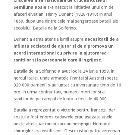
Miscarea Internationala de Crucea Rosie si
Semiluna Rosie
s-a nascut la initiativa unui om de
afaceri elvetian, Henry Dunant (1828-1910) in anul
1859, dupa una dintre cele mai sangeroase batalii ale
secolului, Batalia de la Solferino.
Dunant a atras atentia lumii asupra
necesitatii de a
infiinta societati de ajutor si de a promova un
acord international cu privire la ajutorarea
ranitilor si la persoanele care ii ingrijesc.
Batalia de la Solferino a avut loc la 24 iunie 1859, in
nordul Italiei, unde armatele Frantei si Austriei (peste
320 000 oameni) s-au luptat cu inversunare timp de 16
ore. In urma confruntarii, numarul mortilor si al
ranitilor de pe campul de lupta a fost de 40 000.
Batalia a reprezentat o victorie pentru francezi, dar
costul a fost enorm: cadavrele erau asezate unele
peste altele, iar ranitii zaceau neingrijiti. Numarul
chirurgilor era insuficient. Desi existau patru veterinari