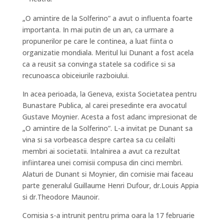
„O amintire de la Solferino” a avut o influenta foarte
importanta. In mai putin de un an, ca urmare a
propunerilor pe care le continea, a luat fiinta o
organizatie mondiala. Meritul lui Dunant a fost acela
ca a reusit sa convinga statele sa codifice si sa
recunoasca obiceiurile razboiului.
In acea perioada, la Geneva, exista Societatea pentru
Bunastare Publica, al carei presedinte era avocatul
Gustave Moynier. Acesta a fost adanc impresionat de
„O amintire de la Solferino”. L-a invitat pe Dunant sa
vina si sa vorbeasca despre cartea sa cu ceilalti
membri ai societatii. Intalnirea a avut ca rezultat
infiintarea unei comisii compusa din cinci membri.
Alaturi de Dunant si Moynier, din comisie mai faceau
parte generalul Guillaume Henri Dufour, dr.Louis Appia
si dr.Theodore Maunoir.
Comisia s-a intrunit pentru prima oara la 17 februarie