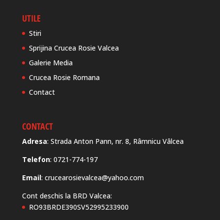
n
UTILE
Stiri
Sprijina Crucea Rosie Valcea
Galerie Media
Crucea Rosie Romana
Contact
CONTACT
Adresa
: Strada Anton Pann, nr. 8, Râmnicu Vâlcea
Telefon
: 0721-774-197
Email
: crucearosievalcea@yahoo.com
Cont deschis la BRD Valcea:
RO93BRDE390SV52995233900