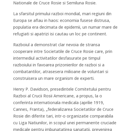
Nationale de Cruce Rosie si Semiluna Rosie.
La sfarsitul primului razboi mondial, mari regiuni din
Europa se aflau in haos: economia fusese distrusa,
populatia era decimata de epidemii, un numar mare de
refugiati si apatrizi isi cautau un loc pe continent.
Razboiul a demonstrat clar nevoia de stransa
cooperare intre Societatile de Cruce Rosie care, prin
intermediul activitatilor desfasurate pe timpul
razboiului in favoarea prizonierilor de razboi si a
combatantilor, atrasesera milioane de voluntari si
construisera un mare organism de experti.
Henry P. Davidson, presedintele Comitetului pentru
Razboi al Crucii Rosii Americane, a propus, la o
conferinta internationala medicala (aprilie 1919,
Cannes, Franta), „federalizarea Societatilor de Cruce
Rosie din diferite tari, intr-o organizatie comparabila
cu Liga Natiunilor, in scopul unei permanente cruciade
medicale pentru imbunatatirea sanatatii, prevenirea