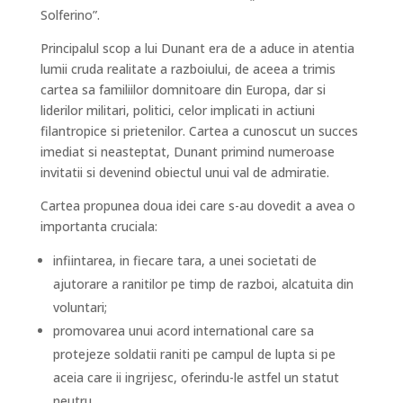
Solferino”.
Principalul scop a lui Dunant era de a aduce in atentia
lumii cruda realitate a razboiului, de aceea a trimis
cartea sa familiilor domnitoare din Europa, dar si
liderilor militari, politici, celor implicati in actiuni
filantropice si prietenilor. Cartea a cunoscut un succes
imediat si neasteptat, Dunant primind numeroase
invitatii si devenind obiectul unui val de admiratie.
Cartea propunea doua idei care s-au dovedit a avea o
importanta cruciala:
infiintarea, in fiecare tara, a unei societati de
ajutorare a ranitilor pe timp de razboi, alcatuita din
voluntari;
promovarea unui acord international care sa
protejeze soldatii raniti pe campul de lupta si pe
aceia care ii ingrijesc, oferindu-le astfel un statut
neutru.