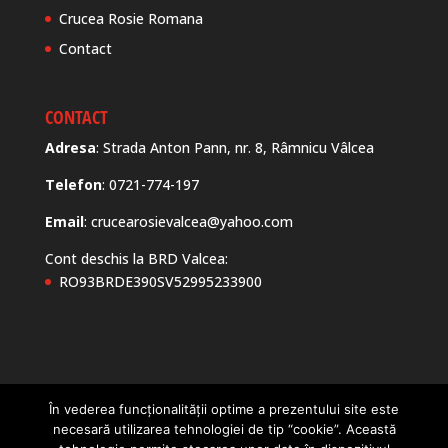
Crucea Rosie Romana
Contact
CONTACT
Adresa
: Strada Anton Pann, nr. 8, Râmnicu Vâlcea
Telefon
: 0721-774-197
Email
: crucearosievalcea@yahoo.com
Cont deschis la BRD Valcea:
RO93BRDE390SV52995233900
În vederea funcționalității optime a prezentului site este
Politica Cookies
Politica de confidentialitate
necesară utilizarea tehnologiei de tip “cookie”. Această